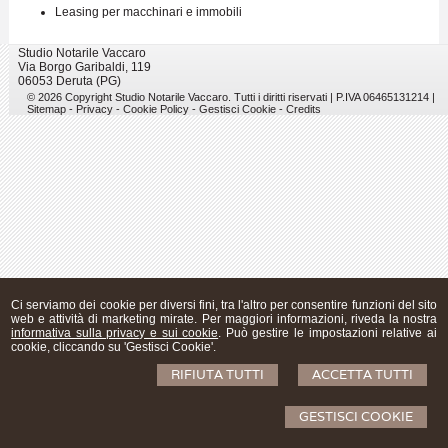
Leasing per macchinari e immobili
Studio Notarile Vaccaro
Via Borgo Garibaldi, 119
06053 Deruta (PG)
© 2026 Copyright Studio Notarile Vaccaro. Tutti i diritti riservati | P.IVA 06465131214 |
Sitemap
-
Privacy
-
Cookie Policy
-
Gestisci Cookie
-
Credits
Ci serviamo dei cookie per diversi fini, tra l'altro per consentire funzioni del sito
web e attività di marketing mirate. Per maggiori informazioni, riveda la nostra
informativa sulla privacy e sui cookie
. Può gestire le impostazioni relative ai
cookie, cliccando su 'Gestisci Cookie'.
RIFIUTA TUTTI
ACCETTA TUTTI
GESTISCI COOKIE